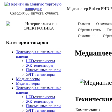
Медиаплеер Rolsen FHD
Сегодня 08 августа, суббота
Главная
О компан
Обратная связь
Гл
О компании
Обрат
Категории товаров
Медиаплее
Телевизоры и плазменные
панели
LED-телевизоры
ЖК-телевизоры
Плазменные панели
ЭЛТ-телевизоры
Медиаплееры
Медиаплееры
Телевизоры и плазменные
панели
LED-телевизоры
Технические
ЖК-телевизоры
Плазменные панели
Комплектация
ЭЛТ-телевизоры