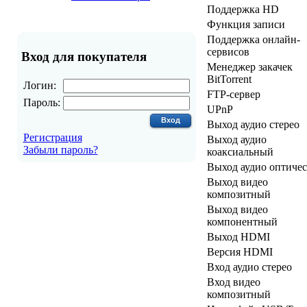
Поддержка HD
Функция записи
Поддержка онлайн-
сервисов
Вход для покупателя
Менеджер закачек
BitTorrent
Логин:
FTP-сервер
Пароль:
UPnP
Выход аудио стерео
Регистрация
Выход аудио
Забыли пароль?
коаксиальный
Выход аудио оптиче
Выход видео
композитный
Выход видео
компонентный
Выход HDMI
Версия HDMI
Вход аудио стерео
Вход видео
композитный